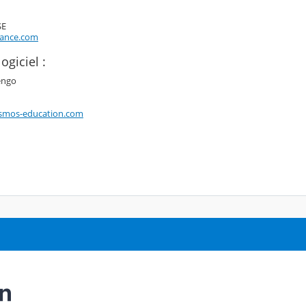
SE
rance.com
ogiciel :
engo
smos-education.com