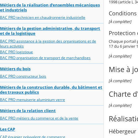
1998 (article L 
Métiers de la réalisation d’ensembles mécaniques
et industriels
Conditions 
BAC PRO technicien en chaudronnerie industrielle
[À compléter]
Métiers de la gestion administrative, du transport
Protection
et de la logistique
BAC PRO assistance à la gestion des organisations et de
Chaque portail p
leurs activités
17 du 6 janvier 1
BAC PRO logistique
[À compléter]
BAC PRO organisation de transport de marchandises
Mise à j
Métiers du bois
BAC PRO constructeur bois
[À compléter]
Métiers de la construction durable, du bâtiment et
des travaux publics
Charte d'
BAC PRO menuiserie aluminium verre
[À compléter]
Métiers de la relation client
Réalisat
BAC PRO métiers du commerce et de la vente
Les CAP
Hébergeur 
CAP équipier polyvalent de commerce