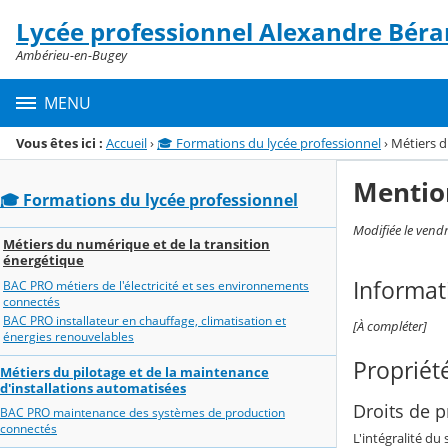
Panneau de gestion des cookies
Lycée professionnel Alexandre Béra
Menu de la rubrique
Contenu
Ambérieu-en-Bugey
MENU
Vous êtes ici :
Accueil
›
🎓 Formations du lycée professionnel
›
Métiers d
Mentio
🎓 Formations du lycée professionnel
Modifiée le vend
Métiers du numérique et de la transition
énergétique
Informat
BAC PRO métiers de l'électricité et ses environnements
connectés
BAC PRO installateur en chauffage, climatisation et
[À compléter]
énergies renouvelables
Propriété
Métiers du pilotage et de la maintenance
d'installations automatisées
Droits de pr
BAC PRO maintenance des systèmes de production
connectés
L'intégralité du