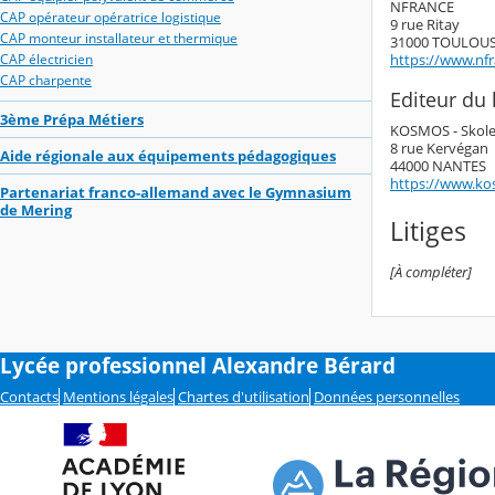
NFRANCE
CAP opérateur opératrice logistique
9 rue Ritay
CAP monteur installateur et thermique
31000 TOULOU
https://www.nf
CAP électricien
CAP charpente
Editeur du l
3ème Prépa Métiers
KOSMOS - Skol
8 rue Kervégan
Aide régionale aux équipements pédagogiques
44000 NANTES
https://www.ko
Partenariat franco-allemand avec le Gymnasium
de Mering
Litiges
[À compléter]
Lycée professionnel Alexandre Bérard
Contacts
Mentions légales
Chartes d'utilisation
Données personnelles