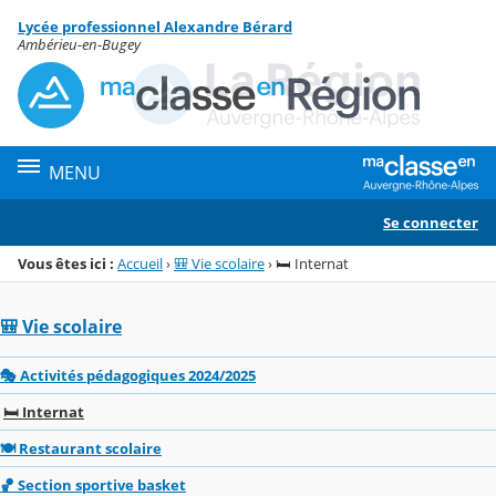
Panneau de gestion des cookies
Lycée professionnel Alexandre Bérard
Menu de la rubrique
Contenu
Ambérieu-en-Bugey
MENU
Se connecter
Vous êtes ici :
Accueil
›
🎒 Vie scolaire
›
🛏️ Internat
🎒 Vie scolaire
🎭 Activités pédagogiques 2024/2025
🛏️ Internat
🍽️ Restaurant scolaire
🏀 Section sportive basket