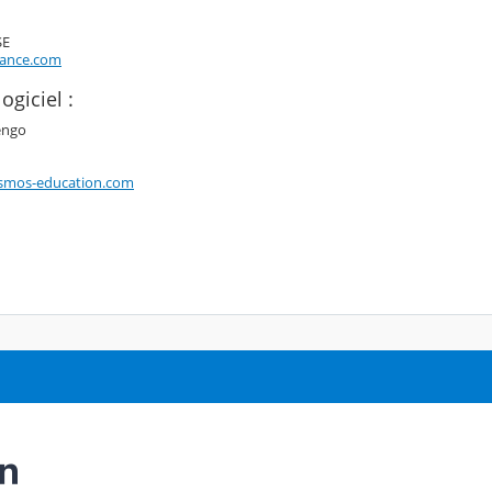
SE
rance.com
ogiciel :
engo
smos-education.com