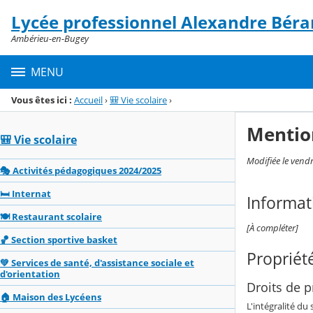
Panneau de gestion des cookies
Lycée professionnel Alexandre Béra
Menu de la rubrique
Contenu
Ambérieu-en-Bugey
MENU
Vous êtes ici :
Accueil
›
🎒 Vie scolaire
›
Mentio
🎒 Vie scolaire
Modifiée le vend
🎭 Activités pédagogiques 2024/2025
🛏️ Internat
Informat
🍽️ Restaurant scolaire
[À compléter]
🏀 Section sportive basket
Propriété
💚 Services de santé, d'assistance sociale et
d'orientation
Droits de pr
🏠 Maison des Lycéens
L'intégralité du