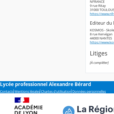
NFRANCE
9 rue Ritay
31000 TOULOU
https://www.nf
Editeur du l
KOSMOS - Skol
8 rue Kervégan
44000 NANTES
https://www.ko
Litiges
[À compléter]
Lycée professionnel Alexandre Bérard
Contacts
Mentions légales
Chartes d'utilisation
Données personnelles