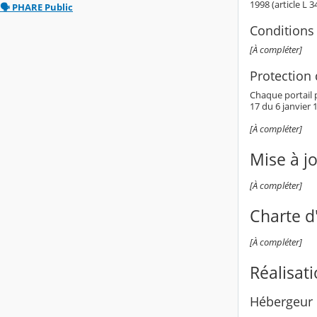
1998 (article L 
🗣️ PHARE Public
Conditions 
[À compléter]
Protection
Chaque portail p
17 du 6 janvier 1
[À compléter]
Mise à j
[À compléter]
Charte d'
[À compléter]
Réalisat
Hébergeur 