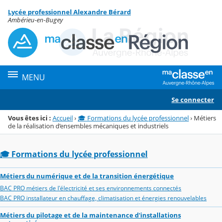
Panneau de gestion des cookies
Lycée professionnel Alexandre Bérard
Menu de la rubrique
Contenu
Ambérieu-en-Bugey
MENU
Se connecter
Vous êtes ici :
Accueil
›
🎓 Formations du lycée professionnel
›
Métiers
de la réalisation d’ensembles mécaniques et industriels
🎓 Formations du lycée professionnel
Métiers du numérique et de la transition énergétique
BAC PRO métiers de l'électricité et ses environnements connectés
BAC PRO installateur en chauffage, climatisation et énergies renouvelables
Métiers du pilotage et de la maintenance d'installations