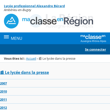
Panneau de gestion des cookies
Lycée professionnel Alexandre Bérard
Menu de la rubrique
Contenu
Ambérieu-en-Bugey
MENU
Se connecter
Vous êtes ici :
Accueil
›
📰 Le lycée dans la presse
📰 Le lycée dans la presse
2007
2010
2011
2012