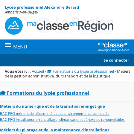
Panneau de gestion des cookies
Lycée professionnel Alexandre Bérard
Menu de la rubrique
Contenu
Ambérieu-en-Bugey
MENU
Se connecter
Vous êtes ici :
Accueil
›
🎓 Formations du lycée professionnel
›
Métiers
de la gestion administrative, du transport et de la logistique
🎓 Formations du lycée professionnel
Métiers du numérique et de la transition énergétique
BAC PRO métiers de l'électricité et ses environnements connectés
BAC PRO installateur en chauffage, climatisation et énergies renouvelables
Métiers du pilotage et de la maintenance d'installations