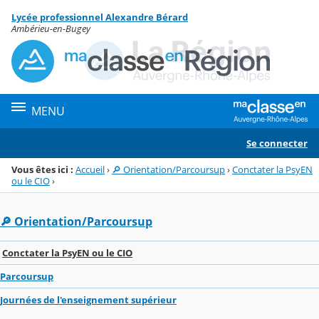
Panneau de gestion des cookies
Lycée professionnel Alexandre Bérard
Menu de la rubrique
Contenu
Ambérieu-en-Bugey
MENU
Se connecter
Vous êtes ici :
Accueil
›
🔎 Orientation/Parcoursup
›
Conctater la PsyEN
ou le CIO
›
🔎 Orientation/Parcoursup
Conctater la PsyEN ou le CIO
Parcoursup
Journées de l'enseignement supérieur