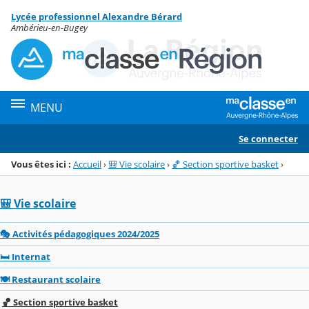
Panneau de gestion des cookies
Lycée professionnel Alexandre Bérard
Menu de la rubrique
Contenu
Ambérieu-en-Bugey
MENU
Se connecter
Vous êtes ici :
Accueil
›
🎒 Vie scolaire
›
🏀 Section sportive basket
›
🎒 Vie scolaire
🎭 Activités pédagogiques 2024/2025
🛏️ Internat
🍽️ Restaurant scolaire
🏀 Section sportive basket