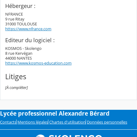
Hébergeur :
NFRANCE
9 rue Ritay
31000 TOULOUSE
https://www.nfrance.com
Editeur du logiciel :
KOSMOS - Skolengo
8 rue Kervégan
44000 NANTES
https://www.kosmos-education.com
Litiges
[À compléter]
Lycée professionnel Alexandre Bérard
Contacts
Mentions légales
Chartes d'utilisation
Données personnelles