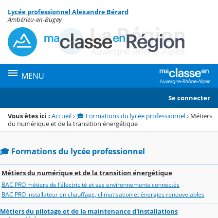
Panneau de gestion des cookies
Lycée professionnel Alexandre Bérard
Menu de la rubrique
Contenu
Ambérieu-en-Bugey
MENU
Se connecter
Vous êtes ici :
Accueil
›
🎓 Formations du lycée professionnel
›
Métiers
du numérique et de la transition énergétique
🎓 Formations du lycée professionnel
Métiers du numérique et de la transition énergétique
BAC PRO métiers de l'électricité et ses environnements connectés
BAC PRO installateur en chauffage, climatisation et énergies renouvelables
Métiers du pilotage et de la maintenance d'installations