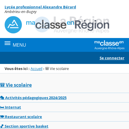
Panneau de gestion des cookies
Lycée professionnel Alexandre Bérard
Menu de la rubrique
Contenu
Ambérieu-en-Bugey
MENU
Se connecter
Vous êtes ici :
Accueil
›
🎒 Vie scolaire
🎒 Vie scolaire
🎭 Activités pédagogiques 2024/2025
🛏️ Internat
🍽️ Restaurant scolaire
🏀 Section sportive basket